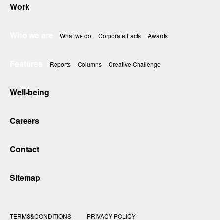
Work
Who we are
What we do
Corporate Facts
Awards
Features
Reports
Columns
Creative Challenge
Well-being
Careers
Contact
Sitemap
TERMS&CONDITIONS
PRIVACY POLICY