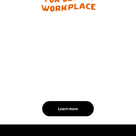
心と体と頭が健やかな環境が
いい仕事をつくります。
誰もが柔軟に発想して、個性を発揮できるのは、安心して働ける環境
だから。
一人ひとり異なる仕事の向き合い方に、多様な選択肢を揃えていま
す。
Learn more