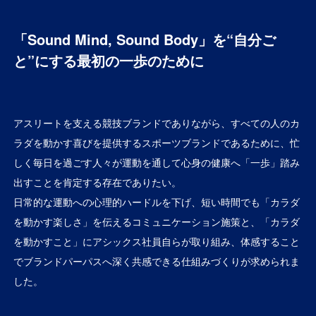
Careers
「Sound Mind, Sound Body」を“自分ご
と”にする最初の一歩のために
Contact
アスリートを支える競技ブランドでありながら、すべての人のカ
ラダを動かす喜びを提供するスポーツブランドであるために、忙
EN
しく毎日を過ごす人々が運動を通して心身の健康へ「一歩」踏み
出すことを肯定する存在でありたい。
日常的な運動への心理的ハードルを下げ、短い時間でも「カラダ
を動かす楽しさ」を伝えるコミュニケーション施策と、「カラダ
を動かすこと」にアシックス社員自らが取り組み、体感すること
でブランドパーパスへ深く共感できる仕組みづくりが求められま
した。