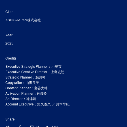
Client
ASICS JAPAN株式会社
Year
2025
Credits
Executive Strategic Planner：小里玄
Executive Creative Director：上島史朗
Strategic Planner：鮎川幹
Copywriter：山際良子
Content Planner：宮谷大輔
Activation Planner：佐藤怜
Art Director：神津舞
Account Executive：知久泰久 ／ 川本早紀
Share