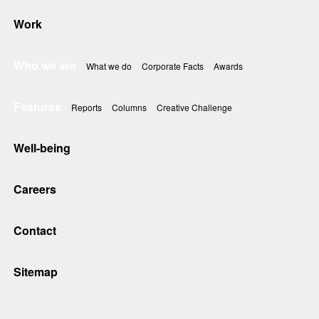
Work
Who we are
What we do
Corporate Facts
Awards
Features
Reports
Columns
Creative Challenge
Well-being
Careers
Contact
Sitemap