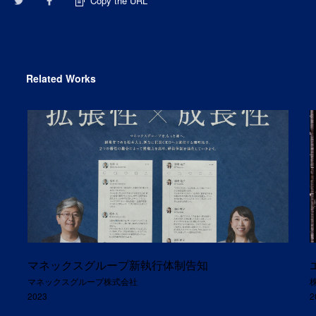
Copy the URL
Related Works
マネックスグループ新執行体制告知
マネックスグループ株式会社
2023
2