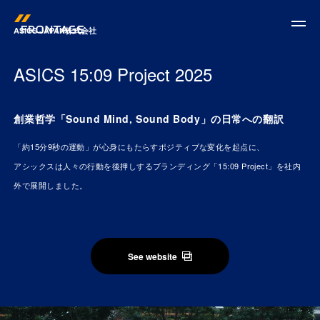
ASICS JAPAN株式会社
ASICS 15:09 Project 2025
News
創業哲学「Sound Mind, Sound Body」の日常への翻訳
「約15分9秒の運動」が心身にもたらすポジティブな変化を起点に、
Work
アシックスは人々の行動を後押しするブランディング「15:09 Project」を社内
外で展開しました。
Who we are
See website
What we do
Corporate Facts