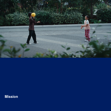
Awards
Features
Reports
Columns
Creative Challenge
Mission
Well-being