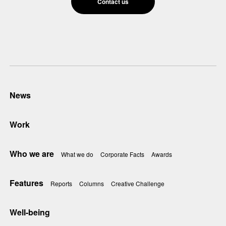
Contact us
News
Work
Who we are
What we do
Corporate Facts
Awards
Features
Reports
Columns
Creative Challenge
Well-being