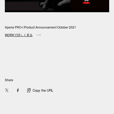
Awards
Xperia PRO-I Product Announcement October 2021
Features
WORKで詳しく見る
Reports
Columns
Share
Creative Challenge
Copy the URL
Well-being