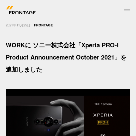
2021年11月25日
FRONTAGE
WORKに ソニー株式会社「Xperia PRO-I
News
Product Announcement October 2021」を
追加しました
Work
Who we are
What we do
Corporate Facts