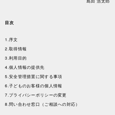
島田 浩太郎
Awards
目次
Features
1.
序文
2.
取得情報
Reports
3.
利用目的
4.
個人情報の提供先
Columns
5.
安全管理措置に関する事項
6.
子どものお客様の個人情報
Creative Challenge
7.
プライバシーポリシーの変更
8.
問い合わせ窓口（ご相談への対応）
Well-being