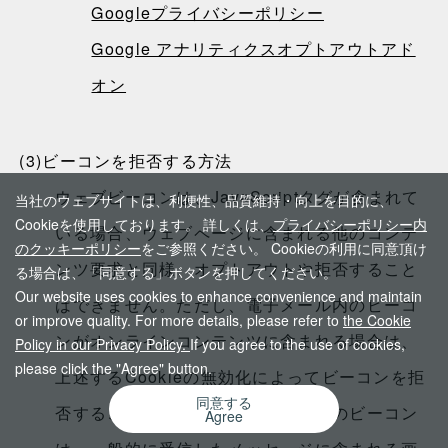
Googleプライバシーポリシー
Google アナリティクスオプトアウトアド
オン
(3)
ビーコンを拒否する方法
ウェブビーコンは、JavaScriptタグが含まれて
当社のウェブサイトは、利便性、品質維持・向上を目的に、
Cookieを使用しております。 詳しくは、
プライバシーポリシー内
いる場合、ウェブページに含まれる他のコンテ
のクッキーポリシー
をご参照ください。 Cookieの利用に同意頂け
ンツ要求と同様、オプトアウトや拒否すること
る場合は、「同意する」ボタンを押してください。
Our website uses cookies to enhance convenience and maintain
はできません。ただし、電子メール内のビーコ
or improve quality. For more details, please refer to
the Cookie
ンがオンラインコンテンツに含まれる場合は、
Policy in our Privacy Policy.
If you agree to the use of cookies,
please click the "Agree" button.
上述するCookieの無効化によってビーコンを拒
同意する
否することができます。電子メールのビーコン
Agree