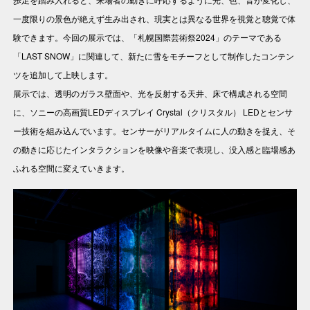
一度限りの景色が絶えず生み出され、現実とは異なる世界を視覚と聴覚で体
Careers
験できます。今回の展示では、「札幌国際芸術祭2024」のテーマである
「LAST SNOW」に関連して、新たに雪をモチーフとして制作したコンテン
Contact
ツを追加して上映します。
展示では、透明のガラス壁面や、光を反射する天井、床で構成される空間
に、ソニーの高画質LEDディスプレイ Crystal（クリスタル） LEDとセンサ
ー技術を組み込んでいます。センサーがリアルタイムに人の動きを捉え、そ
の動きに応じたインタラクションを映像や音楽で表現し、没入感と臨場感あ
EN
ふれる空間に変えていきます。