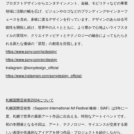
プロダクトデザインからエンタテインメント、金融、モビリティなどの事業
領域に活動の幅を広げ、ビジョンやロゴなどのブランディングやインターフ
ェースを含め、多岐に渡るデザインを行っています。デザインのあらゆる可
能性を開拓し続け、世界中の人々とともに、より豊かで心地よいライフスタ
イルの実現や、クリエイティビティとテクノロジーの融合によってもたらさ
れる新たな価値の「原型」の創造を目指します。
https://www.sony.com/ja/design/
https://www.sony.com/en/design
Instagram: @sonydesign_official
https://www.instagram.com/sonydesign_official/
札幌国際芸術祭2024について
札幌国際芸術祭（Sapporo International Art Festival 略称：SIAF）は3年に一
度、札幌で世界の最新アート作品に出合える、特別なアートイベントです。
初の冬開催となる今回は、アート、テクノロジー、サイエンスが交差する新
しい表現や先進的なアイデアを持つ作品・プロジェクトを紹介しながら、