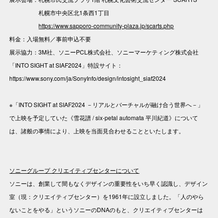
札幌市中央区北1条西1丁目
https://www.sapporo-community-plaza.jp/scarts.php
料金：入場無料／事前申込不要
展示協力：3M社、ソニーPCL株式会社、ソニーマーケティング株式会社
「INTO SIGHT at SIAF2024」特設サイト：
https://www.sony.com/ja/SonyInfo/design/intosight_siaf2024
※「INTO SIGHT at SIAF2024 －リアルとバーチャルが融け合う世界へ－」
で上映を予定していた《雪花譜 / six-petal automata 平川紀道》について
は、諸般の事情により、上映を当面見合わせることといたします。
ソニーグループ クリエイティブセンターについて
ソニーは、創業して間もなくデザインの重要性をいち早く認識し、デザイン
室（現：クリエイティブセンター）を1961年に設立しました。「人のやら
ないことをやる」というソニーのDNAのもと、クリエイティブセンターは