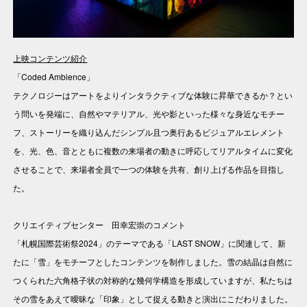
上映コンテンツ紹介
「Coded Ambience」
テクノロジーはアートをよりインタラクティブな体験に昇華できるか？とい
う問いを発端に、自然やマテリアル、光や影といった様々な身近なモチー
フ、ストーリーを織り込んだシンプル且つ奥行あるビジュアルエレメント
を、光、色、音とともに複数の来場者の動きに呼応してリアルタイムに変化
させることで、来場者全員で一つの体験を共有、創り上げる作品を目指し
た。
クリエイティブセンター 田幸宏崇のコメント
「札幌国際芸術祭2024」のテーマである「LAST SNOW」に関連して、新
たに「雪」をモチーフとしたコンテンツを制作しました。雪の結晶は自然に
つくられた六角格子状の対称的な幾何学構造を形成していますが、私たちは
その雪をあえて曖昧な「印象」として捉える動きと演出にこだわりました。