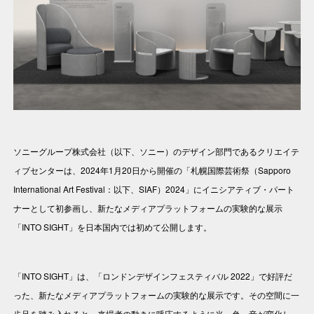
Awards
Features
Reports
ソニーグループ株式会社（以下、ソニー）のデザイン部門であるクリエイテ
ィブセンターは、2024年1月20日から開催の「札幌国際芸術祭（Sapporo
International Art Festival：以下、SIAF）2024」にイニシアティブ・パート
Columns
ナーとして初参画し、新たなメディアプラットフォームの実験的な展示
「INTO SIGHT」を日本国内では初めて公開します。
Creative Challenge
「INTO SIGHT」は、「ロンドンデザインフェスティバル 2022」で好評だ
Well-being
った、新たなメディアプラットフォームの実験的な展示です。その空間に一
歩足を踏み入れると、来場者の動きに呼応するように光、色、音が変化し、