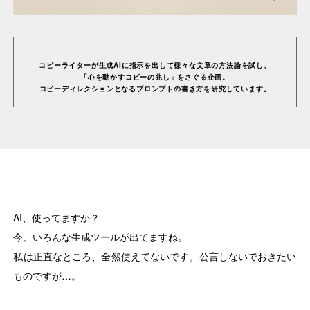
Awards
コピーライターが生成AIに指⽰を出して様々な⽂章の⽅法論を試し、
「⼼を動かすコピーの兆し」をさぐる企画。
Features
コピーディレクションとなるプロンプトの書き⽅を研究しています。
Reports
Columns
AI、使ってますか？
今、いろんな生成ツールが出てますね。
Creative Challenge
私は正直なところ、全然使えてないです。公言しないでおきたい
ものですが…。
Well-being