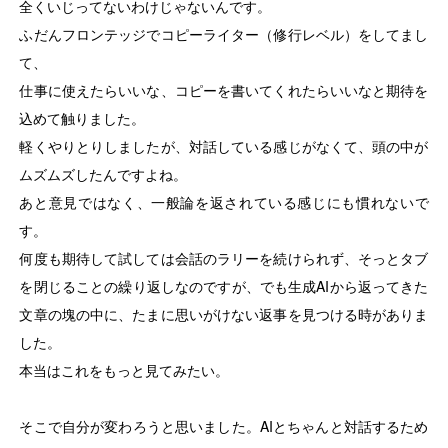
全くいじってないわけじゃないんです。
Careers
ふだんフロンテッジでコピーライター（修行レベル）をしてまし
て、
仕事に使えたらいいな、コピーを書いてくれたらいいなと期待を
Contact
込めて触りました。
軽くやりとりしましたが、対話している感じがなくて、頭の中が
ムズムズしたんですよね。
あと意見ではなく、一般論を返されている感じにも慣れないで
EN
す。
何度も期待して試しては会話のラリーを続けられず、そっとタブ
を閉じることの繰り返しなのですが、でも生成AIから返ってきた
文章の塊の中に、たまに思いがけない返事を見つける時がありま
した。
本当はこれをもっと見てみたい。
そこで自分が変わろうと思いました。AIとちゃんと対話するため