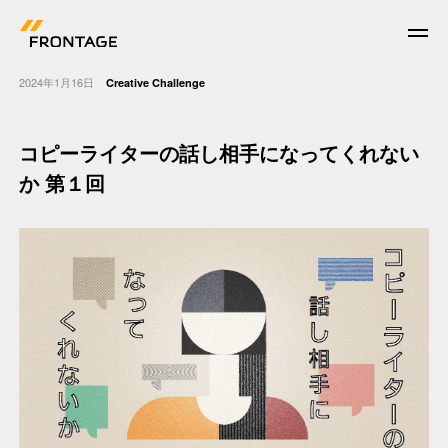
2024年1月16日
Creative Challenge
コピーライターの話し相⼿になってくれない
News
か 第１回
Work
Who we are
What we do
Corporate Facts