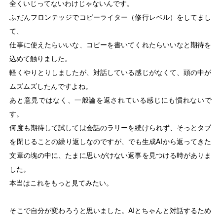
全くいじってないわけじゃないんです。
Careers
ふだんフロンテッジでコピーライター（修行レベル）をしてまし
て、
仕事に使えたらいいな、コピーを書いてくれたらいいなと期待を
Contact
込めて触りました。
軽くやりとりしましたが、対話している感じがなくて、頭の中が
ムズムズしたんですよね。
あと意見ではなく、一般論を返されている感じにも慣れないで
EN
す。
何度も期待して試しては会話のラリーを続けられず、そっとタブ
を閉じることの繰り返しなのですが、でも生成AIから返ってきた
文章の塊の中に、たまに思いがけない返事を見つける時がありま
した。
本当はこれをもっと見てみたい。
そこで自分が変わろうと思いました。AIとちゃんと対話するため