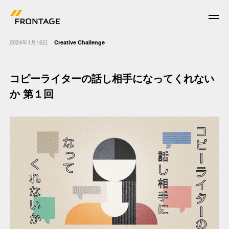
2024年1月16日
Creative Challenge
コピーライターの話し相⼿になってくれない
News
か 第１回
Work
Who we are
What we do
Corporate Facts