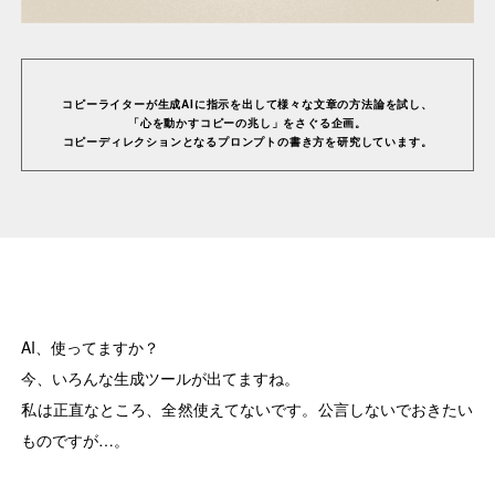
Awards
コピーライターが生成AIに指⽰を出して様々な⽂章の⽅法論を試し、
「⼼を動かすコピーの兆し」をさぐる企画。
Features
コピーディレクションとなるプロンプトの書き⽅を研究しています。
Reports
Columns
AI、使ってますか？
今、いろんな生成ツールが出てますね。
Creative Challenge
私は正直なところ、全然使えてないです。公言しないでおきたい
ものですが…。
Well-being